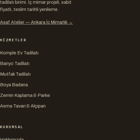
tadilatı birimi. İç mimar projeli, sabit
fiyatlı, teslim tarihli yenileme.
Asaf Atelier — Ankara İç Mimarlık
→
HIZMETLER
Komple Ev Tadilatı
Banyo Tadilatı
Mutfak Tadilatı
Boya Badana
Zemin Kaplama & Parke
Asma Tavan & Alçıpan
KURUMSAL
Hakkımızda