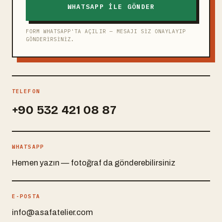
WHATSAPP ILE GÖNDER
FORM WHATSAPP'TA AÇILIR — MESAJI SIZ ONAYLAYIP
GÖNDERIRSINIZ.
TELEFON
+90 532 421 08 87
WHATSAPP
Hemen yazın — fotoğraf da gönderebilirsiniz
E-POSTA
info@asafatelier.com