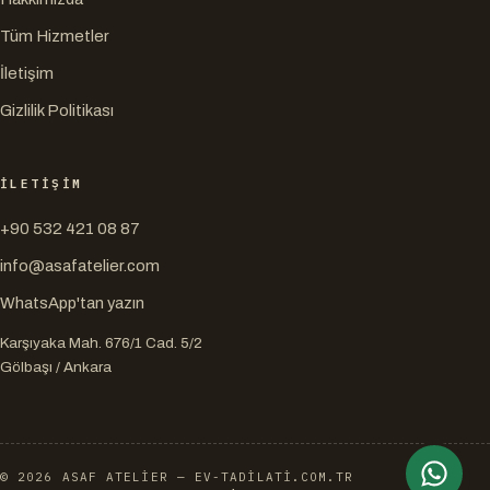
Tüm Hizmetler
İletişim
Gizlilik Politikası
İLETIŞIM
+90 532 421 08 87
info@asafatelier.com
WhatsApp'tan yazın
Karşıyaka Mah. 676/1 Cad. 5/2
Gölbaşı
/
Ankara
©
2026
ASAF ATELIER
— EV-TADILATI.COM.TR